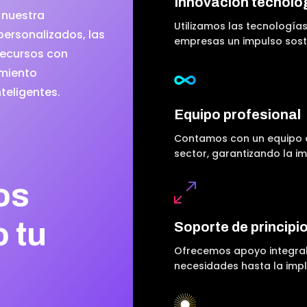
Innovación tecnoló
 nuestra
Utilizamos las tecnologí
personalizados, las
empresas un impulso soste
recursos con
imiento
teligentes.
Equipo profesional
Contamos con un equipo d
sector, garantizando la i
os
 tu
Soporte de principio
Ofrecemos apoyo integral 
necesidades hasta la imp