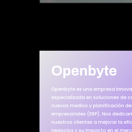
Openbyte
Openbyte es una empresa innov
especializada en soluciones de 
nuevos medios y planificación de
empresariales (ERP). Nos dedica
nuestros clientes a mejorar la efi
negocios y su impacto en el mer