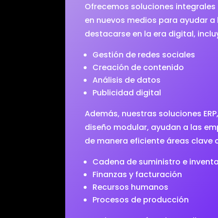
Ofrecemos soluciones integrale
en nuevos medios para ayudar a 
destacarse en la era digital, incl
Gestión de redes sociales
Creación de contenido
Análisis de datos
Publicidad digital
Además, nuestras soluciones ERP,
diseño modular, ayudan a las em
de manera eficiente áreas clav
Cadena de suministro e invent
Finanzas y facturación
Recursos humanos
Procesos de producción