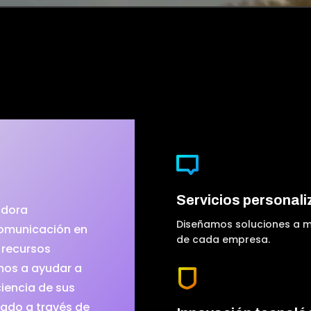
Servicios personal
adora
Diseñamos soluciones a m
comunicación en
de cada empresa.
 recursos
mos a ayudar a
ciencia de sus
cado a través de