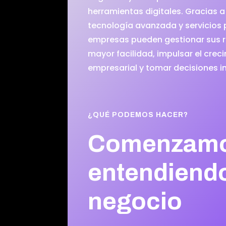
herramientas digitales. Gracias a
tecnología avanzada y servicios 
empresas pueden gestionar sus 
mayor facilidad, impulsar el crec
empresarial y tomar decisiones in
¿QUÉ PODEMOS HACER?
Comenzam
entendiendo
negocio