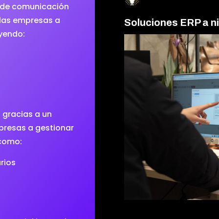
s de comunicación
las empresas a
Soluciones ERP a ni
uyendo:
 gracias a un
presas a gestionar
e como:
arios