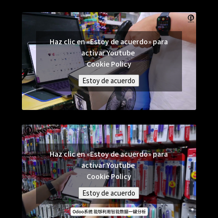
Haz clic en «Estoy de acuerdo» para
activar Youtube
Cookie Policy
Estoy de acuerdo
Haz clic en «Estoy de acuerdo» para
activar Youtube
Cookie Policy
Estoy de acuerdo